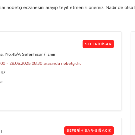
sar nöbetçi eczanesini arayıp teyit etmenizi öneririz. Nadir de ols
SEFERIHISAR
, No:45/A Seferihisar / İzmir
00 - 29.06.2025 08:30 arasında nöbetçidir.
-47
er
i
SEFERIHISAR-SIĞACIK