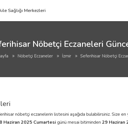
Aile Sağlığı Merkezleri
ferihisar Nöbetçi Eczaneleri Günce
ayfa
Nöbetçi Eczaneler
İzmir
Seferihisar Nöbetçi Ecza
leri
ihisar nöbetçi eczanelerin listesini aşağıda bulabilirsiniz. Size en 
8 Haziran 2025 Cumartesi
günü mesai bitiminden
29 Haziran 