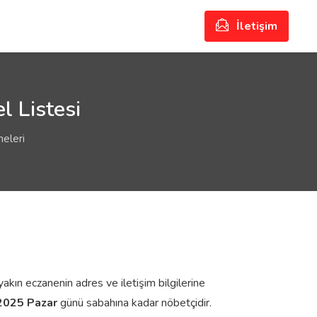
İletişim
l Listesi
neleri
yakın eczanenin adres ve iletişim bilgilerine
2025 Pazar
günü sabahına kadar nöbetçidir.