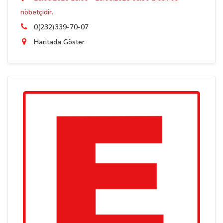
nöbetçidir.
0(232)339-70-07
Haritada Göster