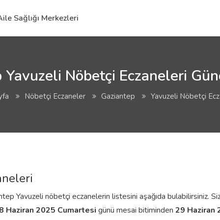
Aile Sağlığı Merkezleri
 Yavuzeli Nöbetçi Eczaneleri Günc
yfa
Nöbetçi Eczaneler
Gaziantep
Yavuzeli Nöbetçi Ecz
aneleri
ep Yavuzeli nöbetçi eczanelerin listesini aşağıda bulabilirsiniz. Si
8 Haziran 2025 Cumartesi
günü mesai bitiminden
29 Haziran 