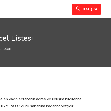
İletişim
el Listesi
aneleri
ze en yakın eczanenin adres ve iletişim bilgilerine
2025 Pazar
günü sabahına kadar nöbetçidir.