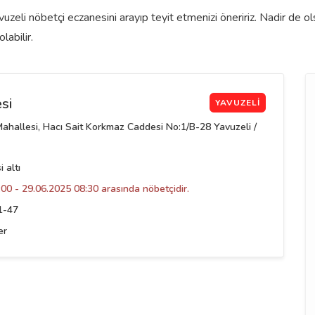
uzeli nöbetçi eczanesini arayıp teyit etmenizi öneririz. Nadir de 
labilir.
si
YAVUZELI
ahallesi, Hacı Sait Korkmaz Caddesi No:1/B-28 Yavuzeli /
 altı
00 - 29.06.2025 08:30 arasında nöbetçidir.
1-47
er