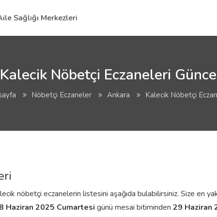
Aile Sağlığı Merkezleri
Kalecik Nöbetçi Eczaneleri Güncel
sayfa
Nöbetçi Eczaneler
Ankara
Kalecik Nöbetçi Eczan
eri
ik nöbetçi eczanelerin listesini aşağıda bulabilirsiniz. Size en yak
8 Haziran 2025 Cumartesi
günü mesai bitiminden
29 Haziran 