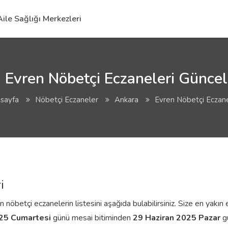
Aile Sağlığı Merkezleri
 Evren Nöbetçi Eczaneleri Güncel 
sayfa
Nöbetçi Eczaneler
Ankara
Evren Nöbetçi Eczane
i
öbetçi eczanelerin listesini aşağıda bulabilirsiniz. Size en yakın ec
025 Cumartesi
günü mesai bitiminden
29 Haziran 2025 Pazar
gü