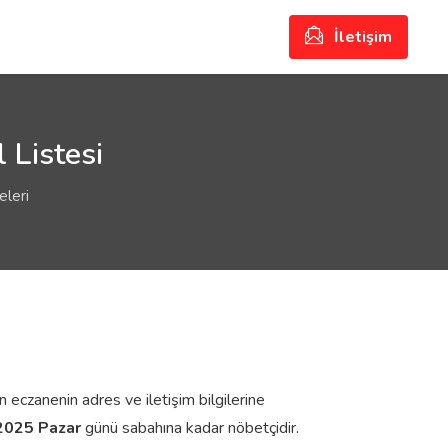
İletişim
 Listesi
eleri
n eczanenin adres ve iletişim bilgilerine
2025 Pazar
günü sabahına kadar nöbetçidir.