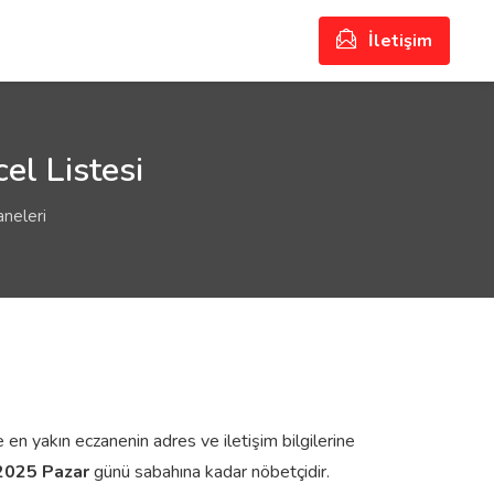
İletişim
el Listesi
neleri
 en yakın eczanenin adres ve iletişim bilgilerine
2025 Pazar
günü sabahına kadar nöbetçidir.