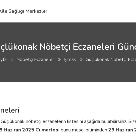
Aile Sağlığı Merkezleri
çlükonak Nöbetçi Eczaneleri Günc
yfa
Nöbetçi Eczaneler
Şırnak
Güçlükonak Nöbetçi Ecza
neleri
üçlükonak nöbetçi eczanelerin listesini aşağıda bulabilirsiniz. Size
8 Haziran 2025 Cumartesi
günü mesai bitiminden
29 Haziran 