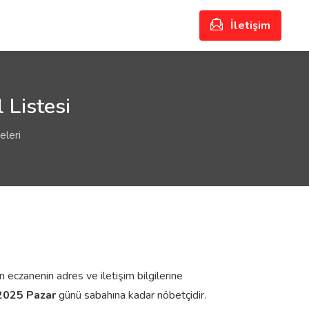
İletişim
 Listesi
eleri
n eczanenin adres ve iletişim bilgilerine
2025 Pazar
günü sabahına kadar nöbetçidir.