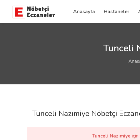
Anasayfa
Hastaneler
Tunceli 
Anas
Tunceli Nazımiye Nöbetçi Eczan
Tunceli Nazımiye
içi