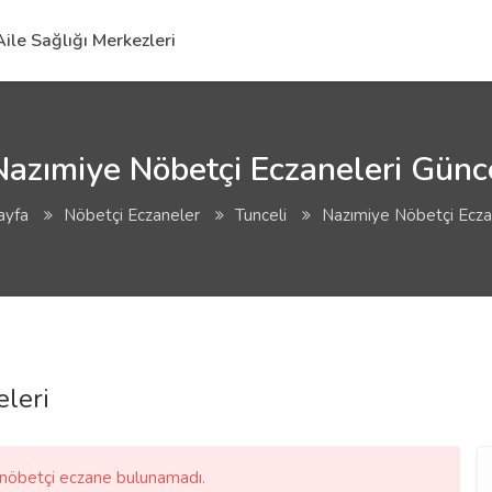
Aile Sağlığı Merkezleri
Nazımiye Nöbetçi Eczaneleri Günce
ayfa
Nöbetçi Eczaneler
Tunceli
Nazımiye Nöbetçi Ecza
eleri
n nöbetçi eczane bulunamadı.