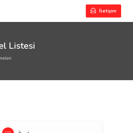
İletişim
l Listesi
neleri