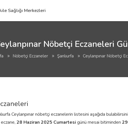
Aile Sağlığı Merkezleri
eylanpınar Nöbetçi Eczaneleri Gü
fa
Nöbetçi Eczaneler
Şanlıurfa
Ceylanpınar Nöbetçi Ec
czaneleri
ıurfa Ceylanpınar nöbetçi eczanelerin listesini aşağıda bulabilirsin
t eczane,
28 Haziran 2025 Cumartesi
günü mesai bitiminden
29