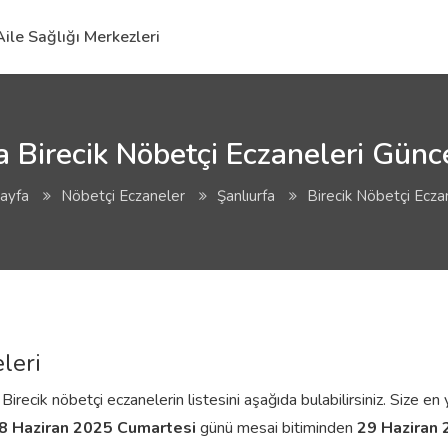
Aile Sağlığı Merkezleri
a Birecik Nöbetçi Eczaneleri Günce
ayfa
Nöbetçi Eczaneler
Şanlıurfa
Birecik Nöbetçi Ecza
leri
irecik nöbetçi eczanelerin listesini aşağıda bulabilirsiniz. Size en 
8 Haziran 2025 Cumartesi
günü mesai bitiminden
29 Haziran 