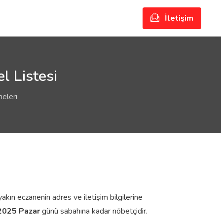
İletişim
l Listesi
neleri
yakın eczanenin adres ve iletişim bilgilerine
2025 Pazar
günü sabahına kadar nöbetçidir.