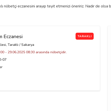
ı nöbetçi eczanesini arayıp teyit etmenizi öneririz. Nadir de olsa 
m Eczanesi
TARAKLI
esi, Taraklı / Sakarya
00 - 29.06.2025 08:30 arasında nöbetçidir.
0-07
er