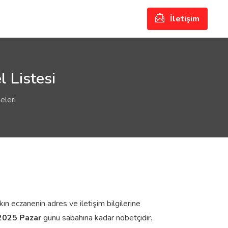
İletişim
l Listesi
eleri
kın eczanenin adres ve iletişim bilgilerine
2025 Pazar
günü sabahına kadar nöbetçidir.