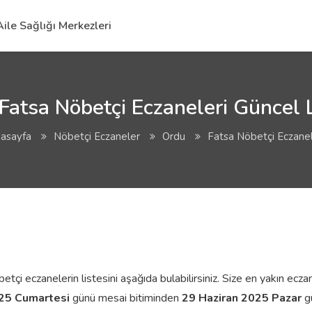
Aile Sağlığı Merkezleri
Fatsa Nöbetçi Eczaneleri Güncel L
asayfa
Nöbetçi Eczaneler
Ordu
Fatsa Nöbetçi Eczanel
i eczanelerin listesini aşağıda bulabilirsiniz. Size en yakın eczanen
025 Cumartesi
günü mesai bitiminden
29 Haziran 2025 Pazar
gü