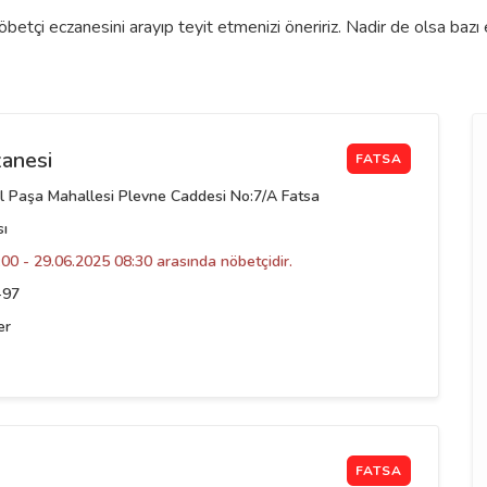
betçi eczanesini arayıp teyit etmenizi öneririz. Nadir de olsa baz
zanesi
FATSA
 Paşa Mahallesi Plevne Caddesi No:7/A Fatsa
sı
00 - 29.06.2025 08:30 arasında nöbetçidir.
-97
er
FATSA