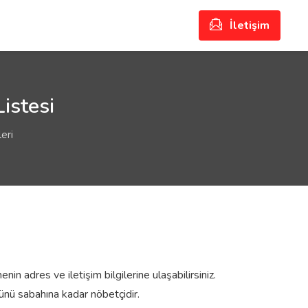
İletişim
istesi
eri
in adres ve iletişim bilgilerine ulaşabilirsiniz.
nü sabahına kadar nöbetçidir.