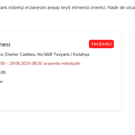
lı nöbetçi eczanesini arayıp teyit etmenizi öneririz. Nadir de ols
nesi
TAVŞANLI
i, Emırler Caddesi, No:56/B Tavşanlı / Kütahya
00 - 29.06.2025 08:30 arasında nöbetçidir.
-00
er