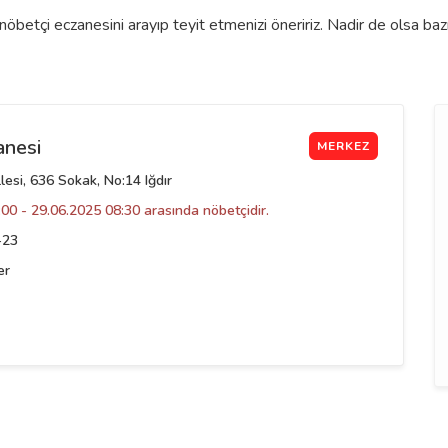
öbetçi eczanesini arayıp teyit etmenizi öneririz. Nadir de olsa ba
anesi
MERKEZ
esi, 636 Sokak, No:14 Iğdır
00 - 29.06.2025 08:30 arasında nöbetçidir.
-23
er