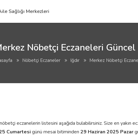
Aile Sağlığı Merkezleri
Merkez Nöbetçi Eczaneleri Güncel 
asayfa
Nöbetçi Eczaneler
Iğdır
Merkez Nöbetçi Eczane
etçi eczanelerin listesini aşağıda bulabilirsiniz. Size en yakın ecza
025 Cumartesi
günü mesai bitiminden
29 Haziran 2025 Pazar
gü