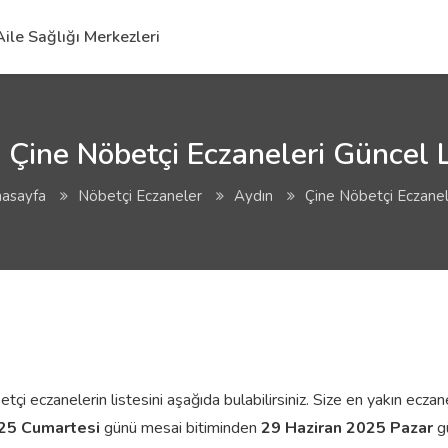
Aile Sağlığı Merkezleri
 Çine Nöbetçi Eczaneleri Güncel L
asayfa
Nöbetçi Eczaneler
Aydın
Çine Nöbetçi Eczanel
 eczanelerin listesini aşağıda bulabilirsiniz. Size en yakın eczaneni
025 Cumartesi
günü mesai bitiminden
29 Haziran 2025 Pazar
gü