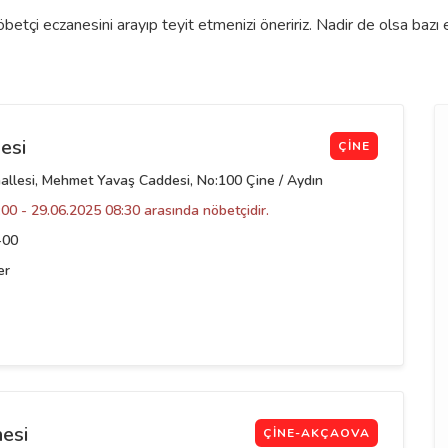
etçi eczanesini arayıp teyit etmenizi öneririz. Nadir de olsa bazı
esi
ÇINE
llesi, Mehmet Yavaş Caddesi, No:100 Çine / Aydın
00 - 29.06.2025 08:30 arasında nöbetçidir.
-00
er
nesi
ÇINE-AKÇAOVA