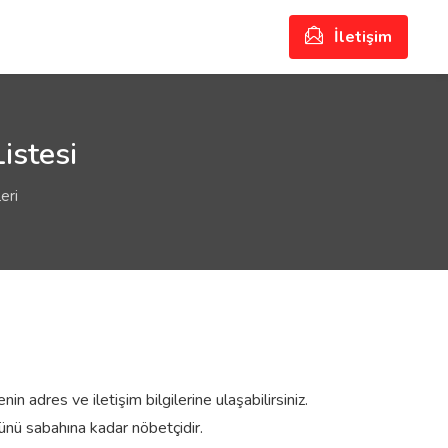
İletişim
istesi
eri
n adres ve iletişim bilgilerine ulaşabilirsiniz.
nü sabahına kadar nöbetçidir.