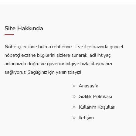
Site Hakkında
Nöbetçi eczane bulma rehberiniz. İl ve ilçe bazında güncel
nöbetçi eczane bilgilerini sizlere sunarak, acil ihtiyaç
anlarınızda doğru ve güvenilir bilgiye hızla ulaşmanızı
sağlıyoruz. Sağlığınız için yanınızdayız!
Anasayfa
Gizlilik Politikası
Kullanım Koşulları
İletişim