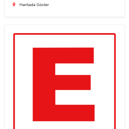
Haritada Göster