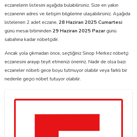
eczanelerin listesini aşağıda bulabilirsiniz. Size en yakın
eczanenin adres ve iletişim bilgilerine ulaşabilirsiniz. Aşağıda
listelenen 2 adet eczane,
28 Haziran 2025 Cumartesi
günü mesai bitiminden
29 Haziran 2025 Pazar
günü
sabahına kadar nöbetçidir.
Ancak yola çıkmadan önce, seçtiğiniz Sinop Merkez nöbetçi
eczanesini arayıp teyit etmenizi öneririz. Nadir de olsa bazı
eczaneler nöbeti gece boyu tutmuyor olabilir veya farklı bir
nedenle geçici nöbet tutuyor olabilir.