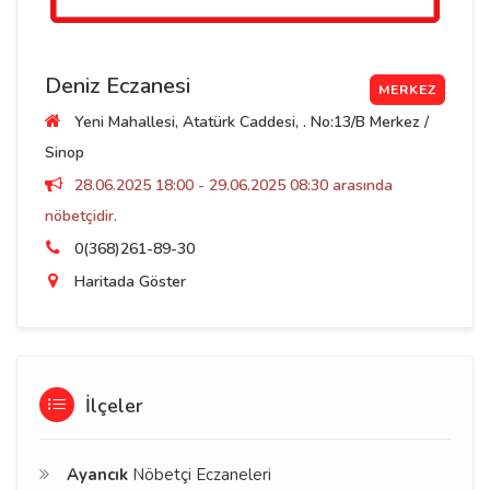
Deniz Eczanesi
MERKEZ
Yeni Mahallesi, Atatürk Caddesi, . No:13/B Merkez /
Sinop
28.06.2025 18:00 - 29.06.2025 08:30 arasında
nöbetçidir.
0(368)261-89-30
Haritada Göster
İlçeler
Ayancık
Nöbetçi Eczaneleri