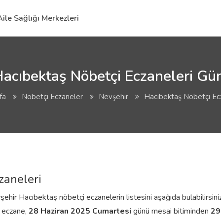
Aile Sağlığı Merkezleri
acıbektaş Nöbetçi Eczaneleri Gün
fa
Nöbetçi Eczaneler
Nevşehir
Hacıbektaş Nöbetçi Ec
zaneleri
hir Hacıbektaş nöbetçi eczanelerin listesini aşağıda bulabilirsiniz
t eczane,
28 Haziran 2025 Cumartesi
günü mesai bitiminden
29