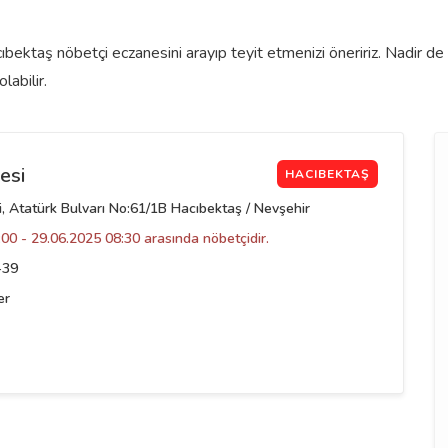
bektaş nöbetçi eczanesini arayıp teyit etmenizi öneririz. Nadir d
labilir.
esi
HACIBEKTAŞ
, Atatürk Bulvarı No:61/1B Hacıbektaş / Nevşehir
00 - 29.06.2025 08:30 arasında nöbetçidir.
-39
er