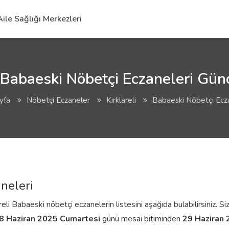
Aile Sağlığı Merkezleri
i Babaeski Nöbetçi Eczaneleri Günc
yfa
Nöbetçi Eczaneler
Kırklareli
Babaeski Nöbetçi Ecz
aneleri
eli Babaeski nöbetçi eczanelerin listesini aşağıda bulabilirsiniz. Si
8 Haziran 2025 Cumartesi
günü mesai bitiminden
29 Haziran 