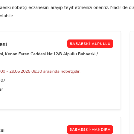
aeski nöbetçi eczanesini arayıp teyit etmenizi öneririz. Nadir de 
labilir.
esi
BABAESKI-ALPULLU
i, Kenan Evren Caddesi No:12/B Alpullu Babaeski /
00 - 29.06.2025 08:30 arasında nöbetçidir.
-07
er
si
BABAESKI-MANDIRA