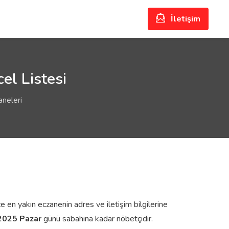
İletişim
el Listesi
aneleri
ze en yakın eczanenin adres ve iletişim bilgilerine
2025 Pazar
günü sabahına kadar nöbetçidir.