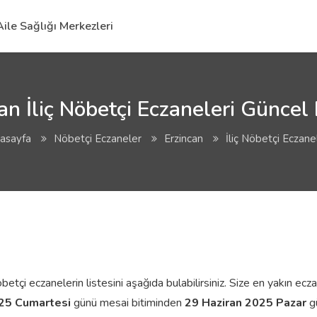
Aile Sağlığı Merkezleri
an İliç Nöbetçi Eczaneleri Güncel 
asayfa
Nöbetçi Eczaneler
Erzincan
İliç Nöbetçi Eczane
etçi eczanelerin listesini aşağıda bulabilirsiniz. Size en yakın eczan
025 Cumartesi
günü mesai bitiminden
29 Haziran 2025 Pazar
gü