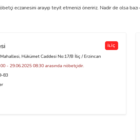
nöbetçi eczanesini arayıp teyit etmenizi öneririz. Nadir de olsa ba
si
İLIÇ
ahallesi, Hükümet Caddesi No:17/B İliç / Erzincan
00 - 29.06.2025 08:30 arasında nöbetçidir.
9-83
er