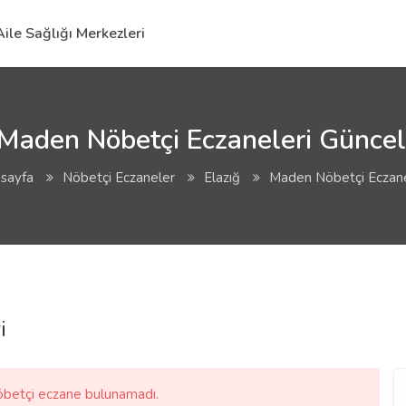
Aile Sağlığı Merkezleri
 Maden Nöbetçi Eczaneleri Güncel 
sayfa
Nöbetçi Eczaneler
Elazığ
Maden Nöbetçi Eczane
i
nöbetçi eczane bulunamadı.