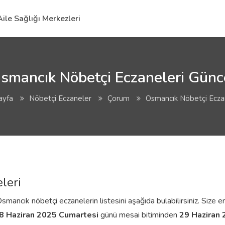
Aile Sağlığı Merkezleri
mancık Nöbetçi Eczaneleri Günce
ayfa
Nöbetçi Eczaneler
Çorum
Osmancık Nöbetçi Ecza
leri
ancık nöbetçi eczanelerin listesini aşağıda bulabilirsiniz. Size en
8 Haziran 2025 Cumartesi
günü mesai bitiminden
29 Haziran 