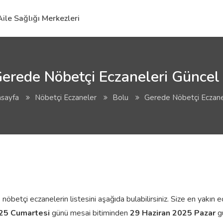
Aile Sağlığı Merkezleri
erede Nöbetçi Eczaneleri Güncel 
sayfa
Nöbetçi Eczaneler
Bolu
Gerede Nöbetçi Eczane
etçi eczanelerin listesini aşağıda bulabilirsiniz. Size en yakın ecza
025 Cumartesi
günü mesai bitiminden
29 Haziran 2025 Pazar
gü