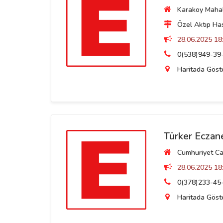
Karakoy Mahall
Özel Aktıp Hast
28.06.2025 18:
0(538)949-39
Haritada Göst
Türker Eczan
Cumhuriyet Cad
28.06.2025 18:
0(378)233-45
Haritada Göst