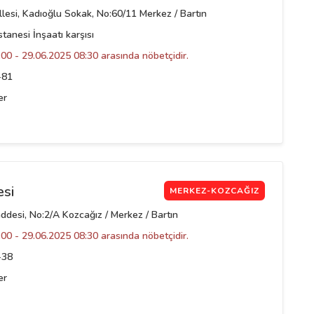
esi, Kadıoğlu Sokak, No:60/11 Merkez / Bartın
anesi İnşaatı karşısı
00 - 29.06.2025 08:30 arasında nöbetçidir.
-81
er
esi
MERKEZ-KOZCAĞIZ
desi, No:2/A Kozcağız / Merkez / Bartın
00 - 29.06.2025 08:30 arasında nöbetçidir.
-38
er