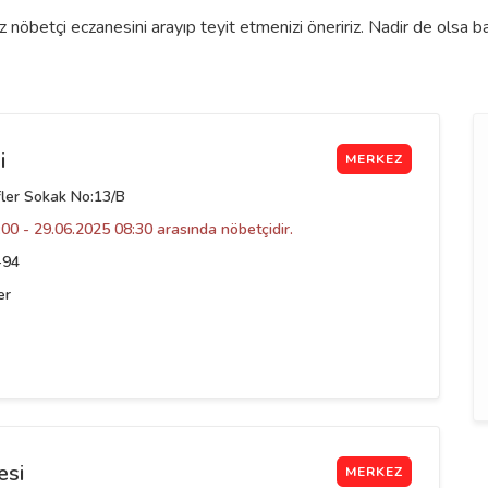
nöbetçi eczanesini arayıp teyit etmenizi öneririz. Nadir de olsa b
i
MERKEZ
fler Sokak No:13/B
00 - 29.06.2025 08:30 arasında nöbetçidir.
-94
er
esi
MERKEZ