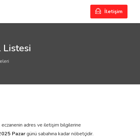
İletişim
 Listesi
leri
 eczanenin adres ve iletişim bilgilerine
2025 Pazar
günü sabahına kadar nöbetçidir.