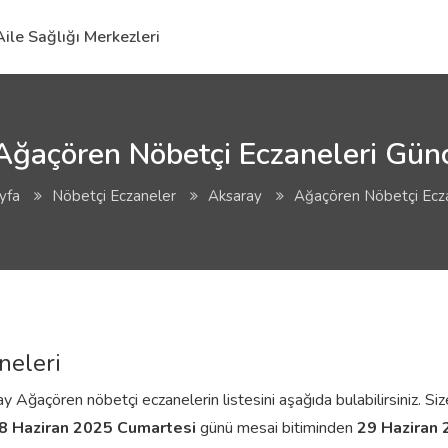
Aile Sağlığı Merkezleri
ğaçören Nöbetçi Eczaneleri Günc
yfa
Nöbetçi Eczaneler
Aksaray
Ağaçören Nöbetçi Ecza
neleri
 Ağaçören nöbetçi eczanelerin listesini aşağıda bulabilirsiniz. Size
8 Haziran 2025 Cumartesi
günü mesai bitiminden
29 Haziran 