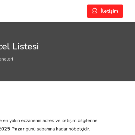
İletişim
el Listesi
neleri
 en yakın eczanenin adres ve iletişim bilgilerine
2025 Pazar
günü sabahına kadar nöbetçidir.