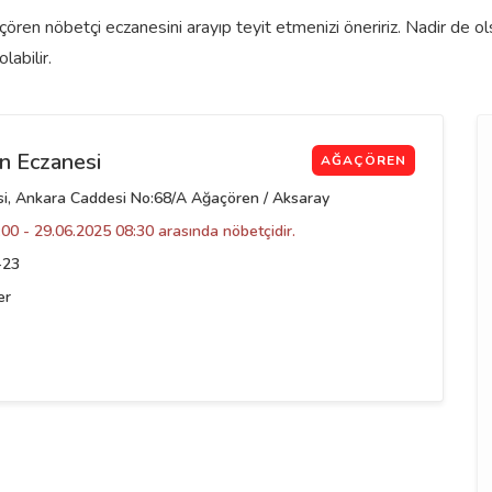
ren nöbetçi eczanesini arayıp teyit etmenizi öneririz. Nadir de 
labilir.
n Eczanesi
AĞAÇÖREN
i, Ankara Caddesi No:68/A Ağaçören / Aksaray
00 - 29.06.2025 08:30 arasında nöbetçidir.
-23
er