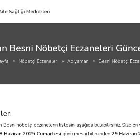
Aile Sağlığı Merkezleri
 Besni Nöbetçi Eczaneleri Günce
ayfa
Nöbetçi Eczaneler
Adıyaman
Besni Nöbetçi Ecza
leri
esni nöbetçi eczanelerin listesini aşağıda bulabilirsiniz. Size en y
8 Haziran 2025 Cumartesi
günü mesai bitiminden
29 Haziran 