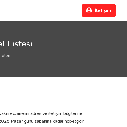
İletişim
l Listesi
neleri
akın eczanenin adres ve iletişim bilgilerine
2025 Pazar
günü sabahına kadar nöbetçidir.